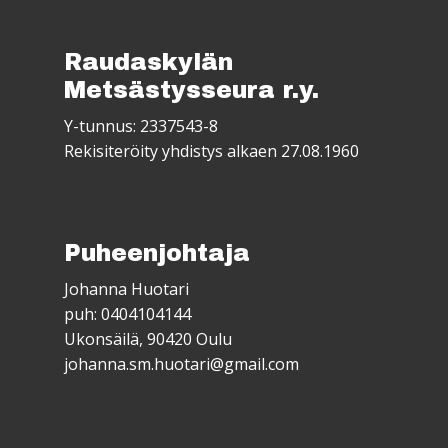
Raudaskylän
Metsästysseura r.y.
Y-tunnus: 2337543-8
Rekisiteröity yhdistys alkaen 27.08.1960
Puheenjohtaja
Johanna Huotari
puh: 0404104144
Ukonsäilä, 90420 Oulu
johanna.sm.huotari@gmail.com