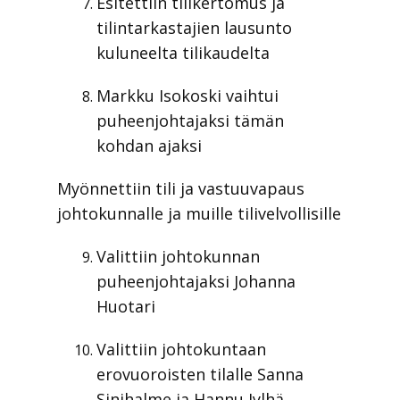
Esitettiin tilikertomus ja
tilintarkastajien lausunto
kuluneelta tilikaudelta
Markku Isokoski vaihtui
puheenjohtajaksi tämän
kohdan ajaksi
Myönnettiin tili ja vastuuvapaus
johtokunnalle ja muille tilivelvollisille
Valittiin johtokunnan
puheenjohtajaksi Johanna
Huotari
Valittiin johtokuntaan
erovuoroisten tilalle Sanna
Sinihalme ja Hannu Jylhä