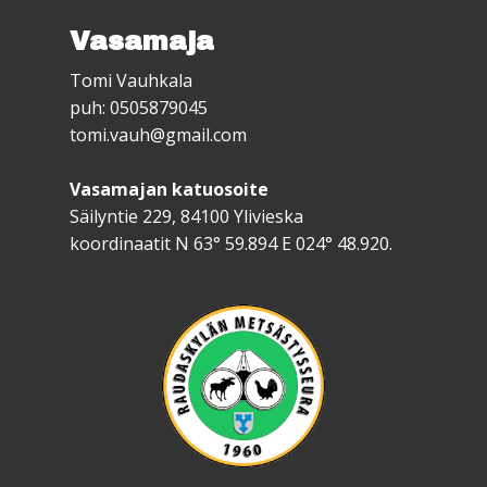
Vasamaja
Tomi Vauhkala
puh: 0505879045
tomi.vauh@gmail.com
Vasamajan katuosoite
Säilyntie 229, 84100 Ylivieska
koordinaatit N 63° 59.894 E 024° 48.920.