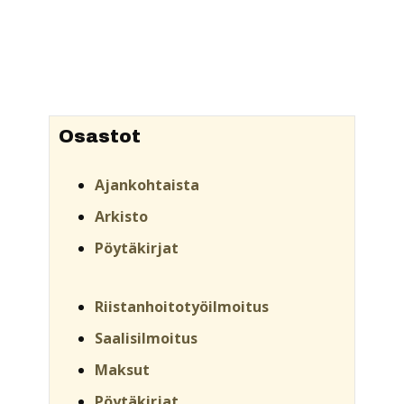
Osastot
Ajankohtaista
Arkisto
Pöytäkirjat
Riistanhoitotyöilmoitus
Saalisilmoitus
Maksut
Pöytäkirjat