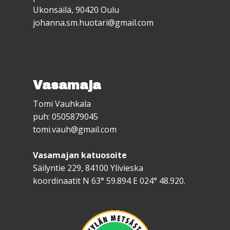
Ukonsäilä, 90420 Oulu
johanna.sm.huotari@gmail.com
Vasamaja
Tomi Vauhkala
puh: 0505879045
tomi.vauh@gmail.com
Vasamajan katuosoite
Säilyntie 229, 84100 Ylivieska
koordinaatit N 63° 59.894 E 024° 48.920.