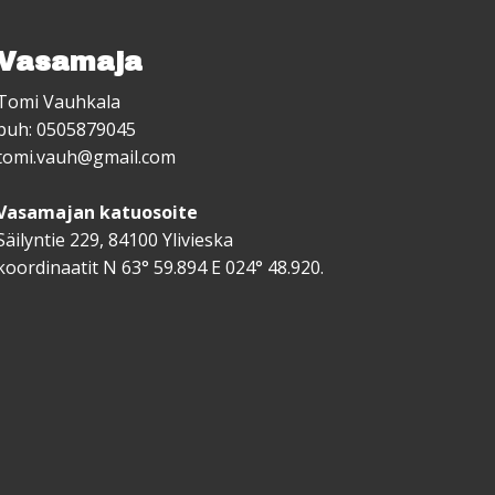
Vasamaja
Tomi Vauhkala
puh: 0505879045
tomi.vauh@gmail.com
Vasamajan katuosoite
Säilyntie 229, 84100 Ylivieska
koordinaatit N 63° 59.894 E 024° 48.920.