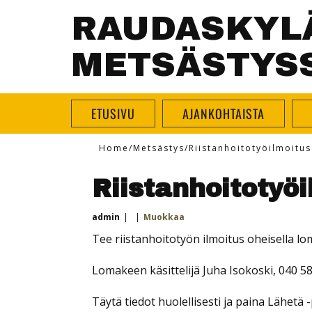
RAUDASKYL
METSÄSTYS
ETUSIVU
AJANKOHTAISTA
Home
/
Metsästys
/
Riistanhoitotyöilmoitus
Riistanhoitotyö
admin
Muokkaa
Tee riistanhoitotyön ilmoitus oheisella lo
Lomakeen käsittelijä Juha Isokoski, 040 5
Täytä tiedot huolellisesti ja paina Lähetä -