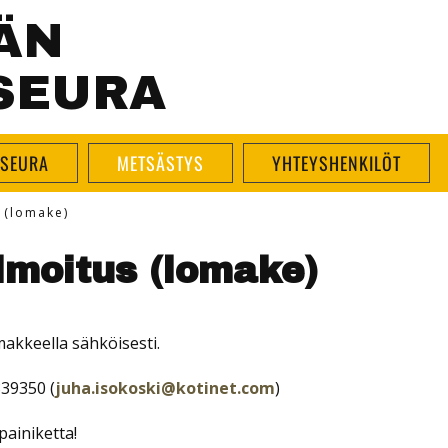
ÄN
SEURA
SEURA
METSÄSTYS
YHTEYSHENKILÖT
 (lomake)
ilmoitus (lomake)
makkeella sähköisesti.
839350 (
juha.isokoski@kotinet.com
)
painiketta!