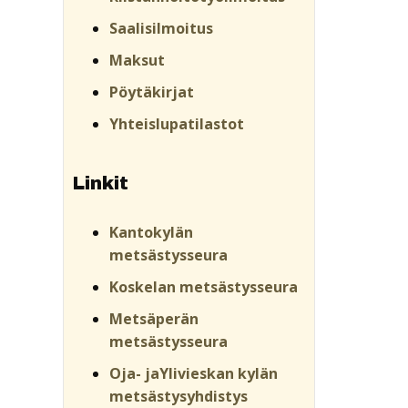
Saalisilmoitus
Maksut
Pöytäkirjat
Yhteislupatilastot
Linkit
Kantokylän
metsästysseura
Koskelan metsästysseura
Metsäperän
metsästysseura
Oja- jaYlivieskan kylän
metsästysyhdistys