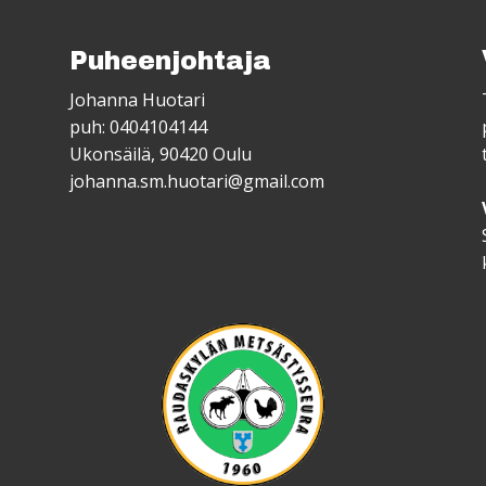
Puheenjohtaja
Johanna Huotari
puh: 0404104144
Ukonsäilä, 90420 Oulu
johanna.sm.huotari@gmail.com