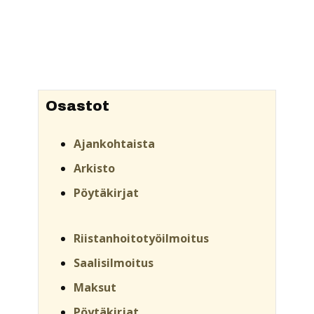
Osastot
Ajankohtaista
Arkisto
Pöytäkirjat
Riistanhoitotyöilmoitus
Saalisilmoitus
Maksut
Pöytäkirjat