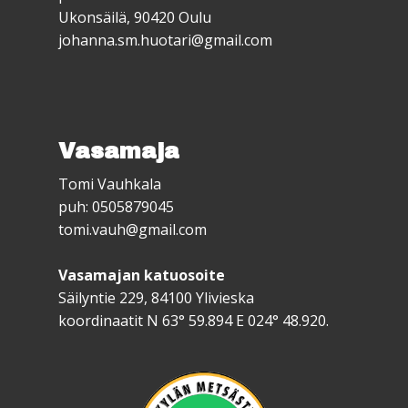
Ukonsäilä, 90420 Oulu
johanna.sm.huotari@gmail.com
Vasamaja
Tomi Vauhkala
puh: 0505879045
tomi.vauh@gmail.com
Vasamajan katuosoite
Säilyntie 229, 84100 Ylivieska
koordinaatit N 63° 59.894 E 024° 48.920.