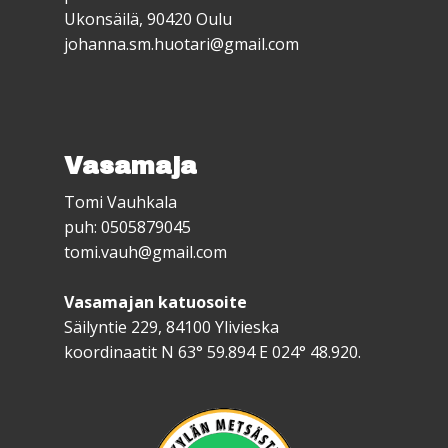
Ukonsäilä, 90420 Oulu
johanna.sm.huotari@gmail.com
Vasamaja
Tomi Vauhkala
puh: 0505879045
tomi.vauh@gmail.com
Vasamajan katuosoite
Säilyntie 229, 84100 Ylivieska
koordinaatit N 63° 59.894 E 024° 48.920.