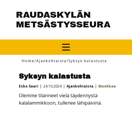
RAUDASKYLÄN
METSÄSTYSSEURA
Home
/
Ajankohtaista
/
Syksyn kalastusta
Syksyn kalastusta
Esko Saari
24.10.2024
Ajankohtaista
Muokkaa
Olemme tilanneet vielä täydennystä
kalalammikkoon, tullenee lähipäivinä.