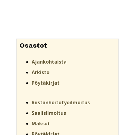
Osastot
Ajankohtaista
Arkisto
Pöytäkirjat
Riistanhoitotyöilmoitus
Saalisilmoitus
Maksut
Pöytäkirjat