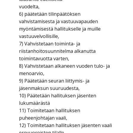
vuodelta,
6) päätetään tilinpäätöksen
vahvistamisesta ja vastuuvapauden
myöntämisestä hallitukselle ja muille
vastuuvelvollisille,
7) Vahvistetaan toiminta- ja
riistanhoitosuunnitelma alkanutta
toimintavuotta varten,
8) Vahvistetaan alkaneen vuoden tulo- ja
menoarvio,
9) Päätetään seuran liittymis- ja
jäsenmaksun suuruudesta,
10) Päätetään hallituksen jäsenten
lukumäärästä
11) Toimitetaan hallituksen
puheenjohtajan vaali,
12) Toimitetaan hallituksen jäsenten vaali
erovuoroisten tilalle,