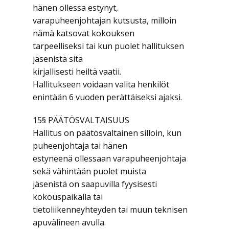
hänen ollessa estynyt,
varapuheenjohtajan kutsusta, milloin
nämä katsovat kokouksen
tarpeelliseksi tai kun puolet hallituksen
jäsenistä sitä
kirjallisesti heiltä vaatii.
Hallitukseen voidaan valita henkilöt
enintään 6 vuoden perättäiseksi ajaksi.
15§ PÄÄTÖSVALTAISUUS
Hallitus on päätösvaltainen silloin, kun
puheenjohtaja tai hänen
estyneenä ollessaan varapuheenjohtaja
sekä vähintään puolet muista
jäsenistä on saapuvilla fyysisesti
kokouspaikalla tai
tietoliikenneyhteyden tai muun teknisen
apuvälineen avulla.