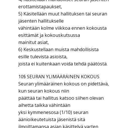
erottamistapaukset,
5) Käsitellään muut hallituksen tai seuran
jäsenten hallitukselle
vähintään kolme viikkoa ennen kokousta
esittämät ja kokouskutsussa
mainitut asiat,
6) Keskustellaan muista mahdollisista
esille tulevista asioista,
joista ei kuitenkaan voida tehdä päätöstä.
10§ SEURAN YLIMÄÄRÄINEN KOKOUS
Seuran ylimääräinen kokous on pidettävä,
kun seuran kokous niin
päättää tai hallitus katsoo siihen olevan
aihetta taikka vähintään
yksi kymmenesosa (1/10) seuran
äänioikeutetuista jäsenistä sitä
ilmoittamansa asian käsittelyä varten