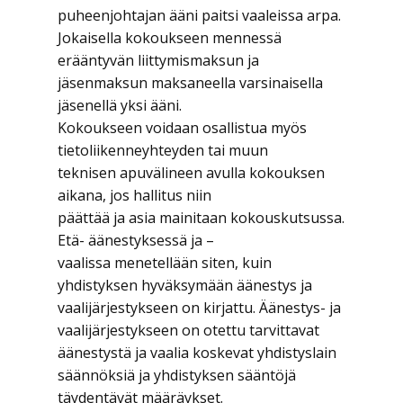
puheenjohtajan ääni paitsi vaaleissa arpa.
Jokaisella kokoukseen mennessä
erääntyvän liittymismaksun ja
jäsenmaksun maksaneella varsinaisella
jäsenellä yksi ääni.
Kokoukseen voidaan osallistua myös
tietoliikenneyhteyden tai muun
teknisen apuvälineen avulla kokouksen
aikana, jos hallitus niin
päättää ja asia mainitaan kokouskutsussa.
Etä- äänestyksessä ja –
vaalissa menetellään siten, kuin
yhdistyksen hyväksymään äänestys ja
vaalijärjestykseen on kirjattu. Äänestys- ja
vaalijärjestykseen on otettu tarvittavat
äänestystä ja vaalia koskevat yhdistyslain
säännöksiä ja yhdistyksen sääntöjä
täydentävät määräykset.