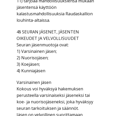
11) tarjoaa mahdollisuuksiensa mukaan
jäsentensä käyttöön
kalastusmahdollisuuksia Raudaskallion
louhinta-altaissa.
4§ SEURAN JÄSENET, JÄSENTEN
OIKEUDET JA VELVOLLISUUDET
Seuran jäsenmuotoja ovat:
1) Varsinainen jäsen;
2) Nuorisojäsen;
3) Koejäsen;
4) Kunniajäsen
Varsinainen jäsen
Kokous voi hyväksyä hakemuksen
perusteella varsinaiseksi jäseneksi tai
koe- ja nuorisojäseneksi, joka hyväksyy
seuran tarkoituksen ja säännöt.
Jäsen on velvollinen suorittamaan