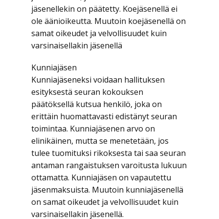
jäsenellekin on päätetty. Koejäsenellä ei
ole äänioikeutta. Muutoin koejäsenellä on
samat oikeudet ja velvollisuudet kuin
varsinaisellakin jäsenellä
Kunniajäsen
Kunniajäseneksi voidaan hallituksen
esityksestä seuran kokouksen
päätöksellä kutsua henkilö, joka on
erittäin huomattavasti edistänyt seuran
toimintaa. Kunniajäsenen arvo on
elinikäinen, mutta se menetetään, jos
tulee tuomituksi rikoksesta tai saa seuran
antaman rangaistuksen varoitusta lukuun
ottamatta. Kunniajäsen on vapautettu
jäsenmaksuista. Muutoin kunniajäsenellä
on samat oikeudet ja velvollisuudet kuin
varsinaisellakin jäsenellä.