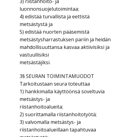
3) riistanhoito- ja
luonnonsuojelutoimintaa;
4) edistää turvallista ja eettistä
metsästystä ja
5) edistää nuorten pääsemistä
metsästysharrastuksen pariin ja heidän
mahdollisuuttansa kasvaa aktiivisiksi ja
vastuullisiksi
metsästäjiksi.
3§ SEURAN TOIMINTAMUODOT
Tarkoitustaan seura toteuttaa
1) hankkimalla käyttöönsä soveltuvia
metsästys- ja
riistanhoitoalueita;
2) suorittamalla riistanhoitotyötä;
3) valvomalla metsästys- ja
riistanhoitoalueillaan tapahtuvaa