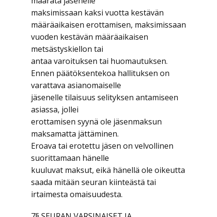
määrätä jäsenelle
maksimissaan kaksi vuotta kestävän
määräaikaisen erottamisen, maksimissaan
vuoden kestävän määräaikaisen
metsästyskiellon tai
antaa varoituksen tai huomautuksen.
Ennen päätöksentekoa hallituksen on
varattava asianomaiselle
jäsenelle tilaisuus selityksen antamiseen
asiassa, jollei
erottamisen syynä ole jäsenmaksun
maksamatta jättäminen.
Eroava tai erotettu jäsen on velvollinen
suorittamaan hänelle
kuuluvat maksut, eikä hänellä ole oikeutta
saada mitään seuran kiinteästä tai
irtaimesta omaisuudesta.
7§ SEURAN VARSINAISET JA