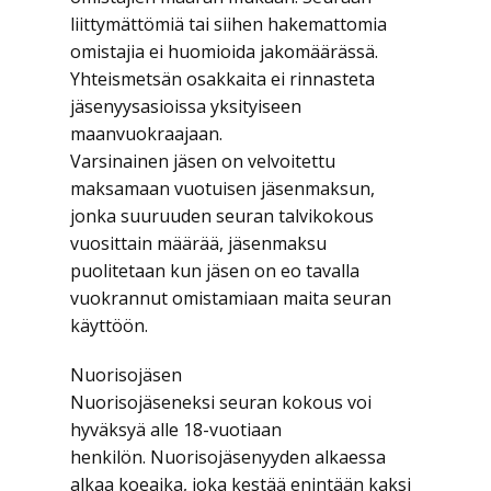
liittymättömiä tai siihen hakemattomia
omistajia ei huomioida jakomäärässä.
Yhteismetsän osakkaita ei rinnasteta
jäsenyysasioissa yksityiseen
maanvuokraajaan.
Varsinainen jäsen on velvoitettu
maksamaan vuotuisen jäsenmaksun,
jonka suuruuden seuran talvikokous
vuosittain määrää, jäsenmaksu
puolitetaan kun jäsen on eo tavalla
vuokrannut omistamiaan maita seuran
käyttöön.
Nuorisojäsen
Nuorisojäseneksi seuran kokous voi
hyväksyä alle 18-vuotiaan
henkilön. Nuorisojäsenyyden alkaessa
alkaa koeaika, joka kestää enintään kaksi