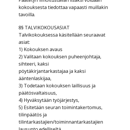
Päätetyn ilmoitustavan lisäksi voidaan
kokouksesta tiedottaa vapaasti muillakin
tavoilla.
8§ TALVIKOKOUSASIAT
Talvikokouksessa käsitellään seuraavat
asiat:
1) Kokouksen avaus
2) Valitaan kokouksen puheenjohtaja,
sihteeri, kaksi
pöytäkirjantarkastajaa ja kaksi
ääntenlaskijaa,
3) Todetaan kokouksen laillisuus ja
päätösvaltaisuus,
4) Hyväksytään työjärjestys,
5) Esitetään seuran toimintakertomus,
tilinpäätös ja
tilintarkastajien/toiminnantarkastajien
lausunto edelliseltä