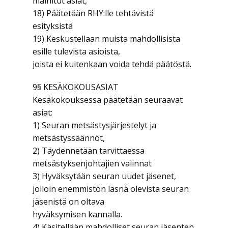
mainitut asiat,
18) Päätetään RHY:lle tehtävistä
esityksistä
19) Keskustellaan muista mahdollisista
esille tulevista asioista,
joista ei kuitenkaan voida tehdä päätöstä.
9§ KESÄKOKOUSASIAT
Kesäkokouksessa päätetään seuraavat
asiat:
1) Seuran metsästysjärjestelyt ja
metsästyssäännöt,
2) Täydennetään tarvittaessa
metsästyksenjohtajien valinnat
3) Hyväksytään seuran uudet jäsenet,
jolloin enemmistön läsnä olevista seuran
jäsenistä on oltava
hyväksymisen kannalla.
4) Käsitellään mahdolliset seuran jäsenten