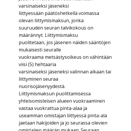
varsinaiseksi jäseneksi
liittyessään päätöshetkellä voimassa
olevan liittymismaksun, jonka
suuruuden seuran talvikokous on
määrännyt. Liittymismaksu
puolitetaan, jos jäsenen näiden sääntöjen
mukaisesti seuralle
vuokraama metsästysoikeus on vähintään
viisi (5) hehtaaria
varsinaiseksi jäseneksi valinnan aikaan tai
liittyminen seuraa
nuorisojäsenyydestä.
Liittymismaksun puolittamisessa
yhteisomisteisen alueen vuokraaminen
vastaa vuokrattua pinta-alaa ja
useamman omistajan liittyessä pinta-ala
jaetaan hakijoiden ja jo seurassa olevien
omistajien määrän mukaan. Seuraan