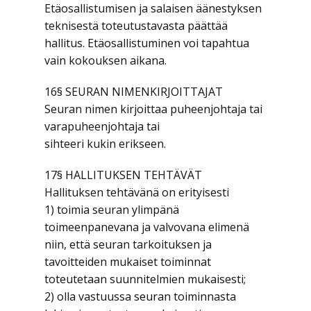
Etäosallistumisen ja salaisen äänestyksen
teknisestä toteutustavasta päättää
hallitus. Etäosallistuminen voi tapahtua
vain kokouksen aikana.
16§ SEURAN NIMENKIRJOITTAJAT
Seuran nimen kirjoittaa puheenjohtaja tai
varapuheenjohtaja tai
sihteeri kukin erikseen.
17§ HALLITUKSEN TEHTÄVÄT
Hallituksen tehtävänä on erityisesti
1) toimia seuran ylimpänä
toimeenpanevana ja valvovana elimenä
niin, että seuran tarkoituksen ja
tavoitteiden mukaiset toiminnat
toteutetaan suunnitelmien mukaisesti;
2) olla vastuussa seuran toiminnasta