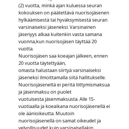
(2) vuotta, minkä ajan kuluessa seuran
kokouksen on päätettävä nuorisojäsenen
hylkäämisestä tai hyväksymisestä seuran
varsinaiseksi jäseneksi. Varsinainen
jäsenyys alkaa kuitenkin vasta samana
vuonna,kun nuorisojäsen täyttää 20
vuotta.
Nuorisojäsen saa koeajan jälkeen, ennen
20 vuotta täytettyään,
omasta halustaan siirtyä varsinaiseksi
jäseneksi ilmoittamalla siitä hallitukselle.
Nuorisojäseneltä ei peritä liittymismaksua
ja jäsenmaksu on puolet
vuotuisesta jäsenmaksusta. Alle 15-
vuotiaalla ja koeaikana nuorisojäsenellä ei
ole äänioikeutta. Muutoin
nuorisojäsenellä on samat oikeudet ja
velvollisuudet kuin varsinaisellakin