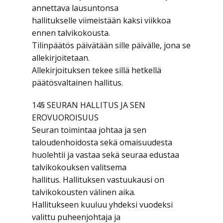
annettava lausuntonsa
hallitukselle viimeistään kaksi viikkoa
ennen talvikokousta.
Tilinpäätös päivätään sille päivälle, jona se
allekirjoitetaan.
Allekirjoituksen tekee sillä hetkellä
päätösvaltainen hallitus.
14§ SEURAN HALLITUS JA SEN
EROVUOROISUUS
Seuran toimintaa johtaa ja sen
taloudenhoidosta sekä omaisuudesta
huolehtii ja vastaa sekä seuraa edustaa
talvikokouksen valitsema
hallitus. Hallituksen vastuukausi on
talvikokousten välinen aika.
Hallitukseen kuuluu yhdeksi vuodeksi
valittu puheenjohtaja ja