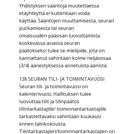
Yhdistyksen sääntöjä muutettaessa
etäyhteyttä ei kuitenkaan voida
käyttää. Sääntöjen muuttamisesta, seuran
purkamisesta tai seuran
omaisuuden pääosan luovuttamista
koskevassa asiassa seuran
päätökseksi tulee se mielipide, jota on
kannattanut vähintään kolme neljäsosaa
(3/4) äänestyksessä annetuista äänistä.
13§ SEURAN TILI- JA TOIMINTAVUOSI
Seuran tili- ja toimintavuosi on
kalenterivuosi. Hallituksen tulee
luovuttaa tilit ja tilinpäätös
tilintarkastajille/ toiminnantarkastajille
tarkastettavaksi vähintään kuukausi
ennen talvikokousta.
Tilintarkastajien/toiminnantarkastajien on