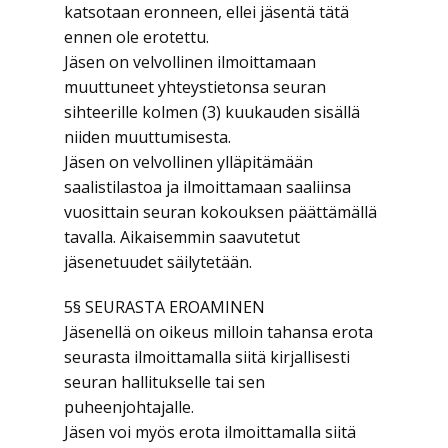
katsotaan eronneen, ellei jäsentä tätä
ennen ole erotettu.
Jäsen on velvollinen ilmoittamaan
muuttuneet yhteystietonsa seuran
sihteerille kolmen (3) kuukauden sisällä
niiden muuttumisesta.
Jäsen on velvollinen ylläpitämään
saalistilastoa ja ilmoittamaan saaliinsa
vuosittain seuran kokouksen päättämällä
tavalla. Aikaisemmin saavutetut
jäsenetuudet säilytetään.
5§ SEURASTA EROAMINEN
Jäsenellä on oikeus milloin tahansa erota
seurasta ilmoittamalla siitä kirjallisesti
seuran hallitukselle tai sen
puheenjohtajalle.
Jäsen voi myös erota ilmoittamalla siitä