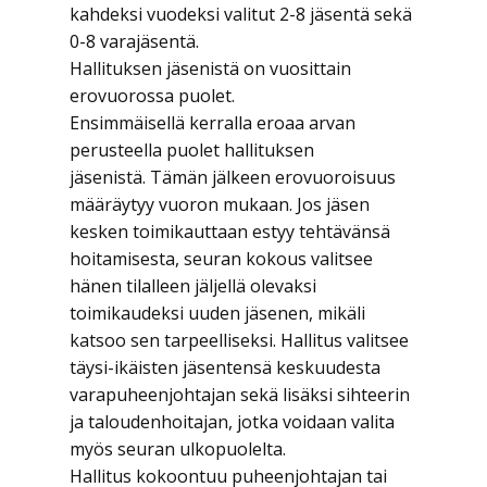
kahdeksi vuodeksi valitut 2-8 jäsentä sekä
0-8 varajäsentä.
Hallituksen jäsenistä on vuosittain
erovuorossa puolet.
Ensimmäisellä kerralla eroaa arvan
perusteella puolet hallituksen
jäsenistä. Tämän jälkeen erovuoroisuus
määräytyy vuoron mukaan. Jos jäsen
kesken toimikauttaan estyy tehtävänsä
hoitamisesta, seuran kokous valitsee
hänen tilalleen jäljellä olevaksi
toimikaudeksi uuden jäsenen, mikäli
katsoo sen tarpeelliseksi. Hallitus valitsee
täysi-ikäisten jäsentensä keskuudesta
varapuheenjohtajan sekä lisäksi sihteerin
ja taloudenhoitajan, jotka voidaan valita
myös seuran ulkopuolelta.
Hallitus kokoontuu puheenjohtajan tai