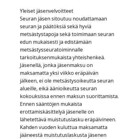
Yleiset jäsenvelvoitteet
Seuran jäsen sitoutuu noudattamaan
seuran ja päätöksiä sekä hyviä
metsästystapoja sekä toimimaan seuran
edun mukaisesti ja edistämään
metsästysseuratoiminnalle
tarkoituksenmukaista yhteishenkeä.
Jäsenellä, jonka jäsenmaksu on
maksamatta yksi viikko eräpäivän
jälkeen, ei ole metsästysoikeutta seuran
alueille, eikä äänioikeutta seuran
kokouksissa ennen maksun suorittamista.
Ennen sääntöjen mukaista
erottamiskäsittelyä jäsenelle on
lähetettävä muistutuslasku eräpäivineen.
Kahden vuoden kuluttua maksamatta
jääneestä muistutuslaskusta jäsenen