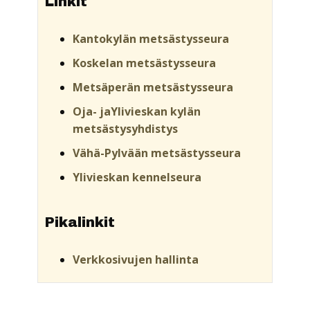
Linkit
Kantokylän metsästysseura
Koskelan metsästysseura
Metsäperän metsästysseura
Oja- jaYlivieskan kylän
metsästysyhdistys
Vähä-Pylvään metsästysseura
Ylivieskan kennelseura
Pikalinkit
Verkkosivujen hallinta