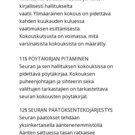
kirjallisesti hallitukselta
vaatii. Ylimääräinen kokous on pidettävä
kahden kuukauden kuluessa
vaatimuksen esittämisestä.
Kokouskutsusta on voimassa, mitä
varsinaisista kokouksista on määrätty.
11§ PÖYTÄKIRJAN PITÄMINEN
Seuran ja sen hallituksen kokouksissa on
pidettävä pöytäkirjaa. Kokouksen
puheenjohtajan ja sihteerin sekä
valittujen tarkastajien on tarkastettava
seuran kokousten pöytäkirjat.
12§ SEURAN PÄÄTÖKSENTEKOJÄRJESTYS
Seuran päätökset tehdään
yksinkertaisella ääntenenemmistöllä.
Äänten sattuessa tasan ratkaisee