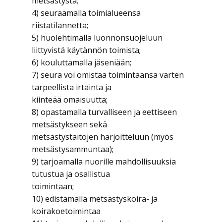
metsästystä;
4) seuraamalla toimialueensa
riistatilannetta;
5) huolehtimalla luonnonsuojeluun
liittyvistä käytännön toimista;
6) kouluttamalla jäseniään;
7) seura voi omistaa toimintaansa varten
tarpeellista irtainta ja
kiinteää omaisuutta;
8) opastamalla turvalliseen ja eettiseen
metsästykseen sekä
metsästystaitojen harjoitteluun (myös
metsästysammuntaa);
9) tarjoamalla nuorille mahdollisuuksia
tutustua ja osallistua
toimintaan;
10) edistämällä metsästyskoira- ja
koirakoetoimintaa