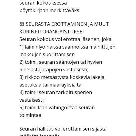
seuran kokouksessa
pöytäkirjaan merkittäväksi.
6§ SEURASTA EROTTAMINEN JA MUUT
KURINPITORANGAISTUKSET
Seuran kokous voi erottaa jäsenen, joka
1) laiminlyö näissä säännöissä mainittujen
maksujen suorittamisen;
2) toimii seuran sääntöjen tai hyvien
metsästäjätapojen vastaisesti;
3) rikkoo metsästystä koskevia lakeja,
asetuksia tai määräyksiä tai
4) toimii seuran tarkoitusperien
vastaisesti;
5) toimillaan vahingoittaa seuran
toimintaa
Seuran hallitus voi erottamisen sijasta