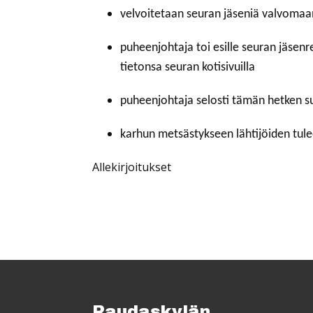
velvoitetaan seuran jäseniä valvomaa
puheenjohtaja toi esille seuran jäsenrek
tietonsa seuran kotisivuilla
puheenjohtaja selosti tämän hetken su
karhun metsästykseen lähtijöiden tule
Allekirjoitukset
Raudaskylän