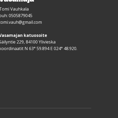
Tomi Vauhkala
puh: 0505879045
tomi.vauh@gmail.com
Vasamajan katuosoite
Säilyntie 229, 84100 Ylivieska
koordinaatit N 63° 59.894 E 024° 48.920.
s