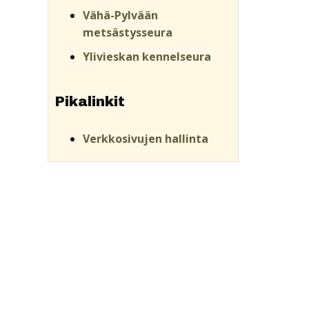
Vähä-Pylvään
metsästysseura
Ylivieskan kennelseura
Pikalinkit
Verkkosivujen hallinta