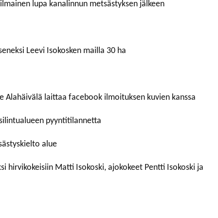
ilmainen lupa kanalinnun metsästyksen jälkeen
eneksi Leevi Isokosken mailla 30 ha
le Alahäivälä laittaa facebook ilmoituksen kuvien kanssa
ilintualueen pyyntitilannetta
ästyskielto alue
i hirvikokeisiin Matti Isokoski, ajokokeet Pentti Isokoski ja