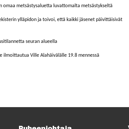
n omaa metsästysaluetta luvattomalta metsästykseltä
isterin ylläpidon ja toivoi, että kaikki jäsenet päivittäisivät
sitilannetta seuran alueella
e ilmoittautua Ville Alahäivälälle 19.8 mennessä
Puheenjohtaja