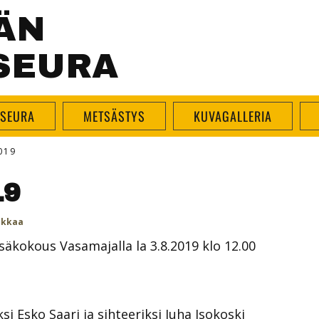
ÄN
SEURA
SEURA
METSÄSTYS
KUVAGALLERIA
019
19
kkaa
äkokous Vasamajalla la 3.8.2019 klo 12.00
i Esko Saari ja sihteeriksi Juha Isokoski