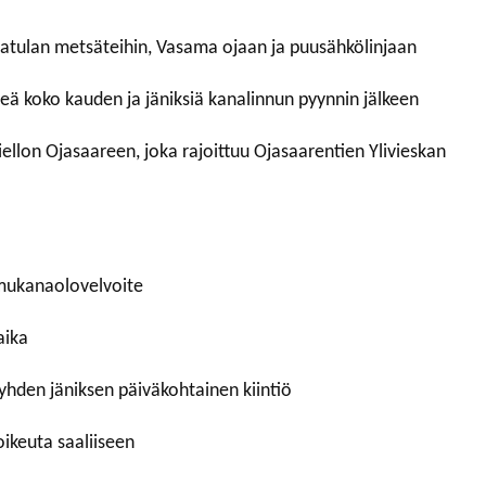
 Latulan metsäteihin, Vasama ojaan ja puusähkölinjaan
veä koko kauden ja jäniksiä kanalinnun pyynnin jälkeen
ellon Ojasaareen, joka rajoittuu Ojasaarentien Ylivieskan
 mukanaolovelvoite
aika
 yhden jäniksen päiväkohtainen kiintiö
oikeuta saaliiseen