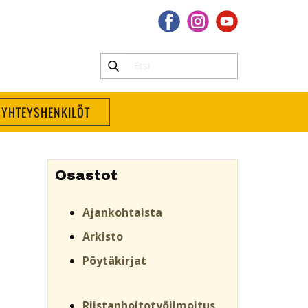
YHTEYSHENKILÖT
Osastot
Ajankohtaista
Arkisto
Pöytäkirjat
Riistanhoitotyöilmoitus