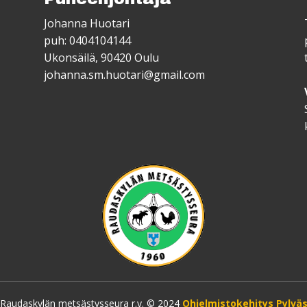
Johanna Huotari
puh: 0404104144
Ukonsäilä, 90420 Oulu
johanna.sm.huotari@gmail.com
Raudaskylän metsästysseura r.y. © 2024
Ohjelmistokehitys Pylvä