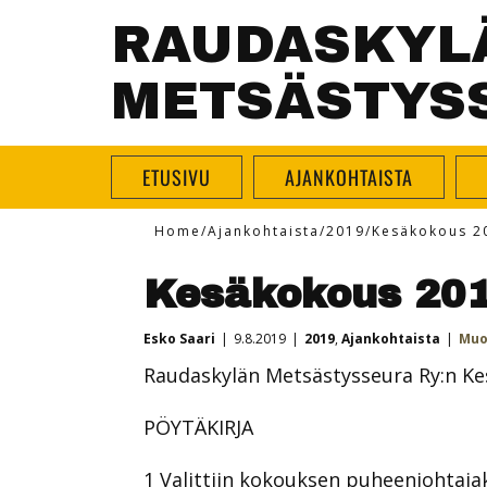
RAUDASKYL
METSÄSTYS
ETUSIVU
AJANKOHTAISTA
Home
/
Ajankohtaista
/
2019
/
Kesäkokous 2
Kesäkokous 20
Esko Saari
9.8.2019
2019
,
Ajankohtaista
Muo
Raudaskylän Metsästysseura Ry:n Kes
PÖYTÄKIRJA
1 Valittiin kokouksen puheenjohtajaks