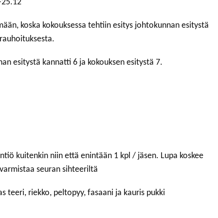
-25.12
mään, koska kokouksessa tehtiin esitys johtokunnan esitystä
 rauhoituksesta.
nan esitystä kannatti 6 ja kokouksen esitystä 7.
ntiö kuitenkin niin että enintään 1 kpl / jäsen. Lupa koskee
 varmistaa seuran sihteeriltä
teeri, riekko, peltopyy, fasaani ja kauris pukki