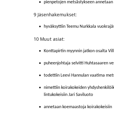
pienpetojen metsästykseen annetaan 
9 Jäsenhakemukset:
hyväksyttiin Teemu Nurkkala vuokrajäs
10 Muut asiat:
Konttapirtin myynnin jatkon osalta Vil
puheenjohtaja selvitti Huhtasaaren ves
todettiin Leevi Hannulan vaatima mets
nimettiin koirakokeiden yhdyshenkilöiks
lintukokeisiin Jari Saviluoto
annetaan koemaastoja koirakokeisiin