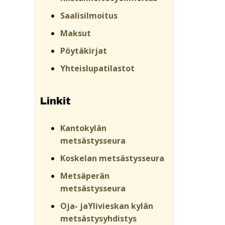
Saalisilmoitus
Maksut
Pöytäkirjat
Yhteislupatilastot
Linkit
Kantokylän
metsästysseura
Koskelan metsästysseura
Metsäperän
metsästysseura
Oja- jaYlivieskan kylän
metsästysyhdistys