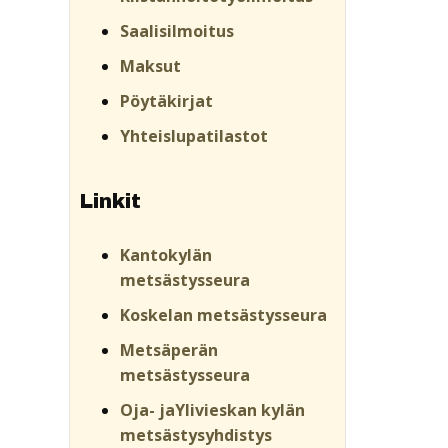
Saalisilmoitus
Maksut
Pöytäkirjat
Yhteislupatilastot
Linkit
Kantokylän
metsästysseura
Koskelan metsästysseura
Metsäperän
metsästysseura
Oja- jaYlivieskan kylän
metsästysyhdistys