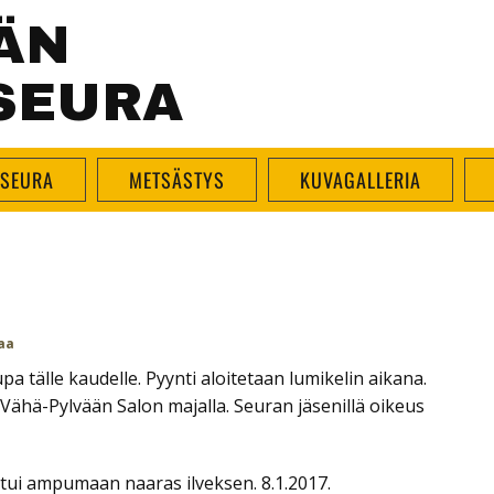
ÄN
SEURA
SEURA
METSÄSTYS
KUVAGALLERIA
aa
pa tälle kaudelle. Pyynti aloitetaan lumikelin aikana.
0 Vähä-Pylvään Salon majalla. Seuran jäsenillä oikeus
tui ampumaan naaras ilveksen. 8.1.2017.