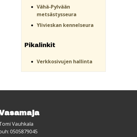
Vähä-Pylvään
metsästysseura
Ylivieskan kennelseura
Pikalinkit
Verkkosivujen hallinta
Vasamaja
Tomi Vauhkala
puh: 0505879045