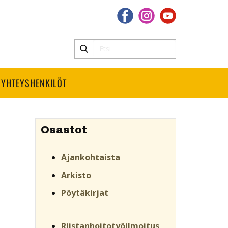
YHTEYSHENKILÖT
Osastot
Ajankohtaista
Arkisto
Pöytäkirjat
Riistanhoitotyöilmoitus