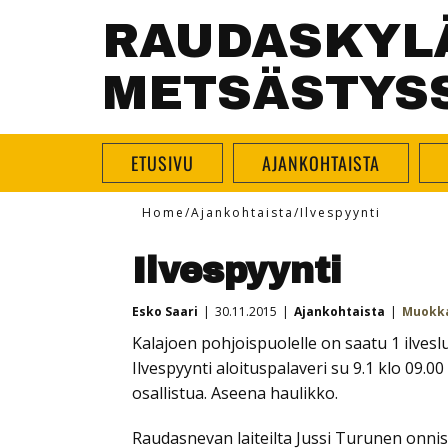
RAUDASKYL
METSÄSTYS
ETUSIVU
AJANKOHTAISTA
Home
/
Ajankohtaista
/
Ilvespyynti
Ilvespyynti
Esko Saari
30.11.2015
Ajankohtaista
Muokk
Kalajoen pohjoispuolelle on saatu 1 ilveslu
Ilvespyynti aloituspalaveri su 9.1 klo 09.0
osallistua. Aseena haulikko.
Raudasnevan laiteilta Jussi Turunen onnis