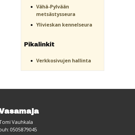
Vähä-Pylvään
metsästysseura
Ylivieskan kennelseura
Pikalinkit
Verkkosivujen hallinta
Vasamaja
Tomi Vauhkala
puh: 0505879045