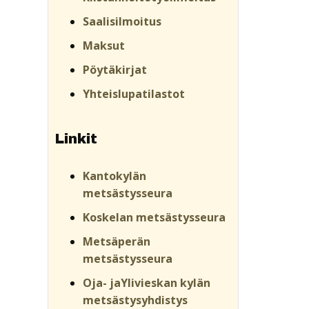
Saalisilmoitus
Maksut
Pöytäkirjat
Yhteislupatilastot
Linkit
Kantokylän
metsästysseura
Koskelan metsästysseura
Metsäperän
metsästysseura
Oja- jaYlivieskan kylän
metsästysyhdistys