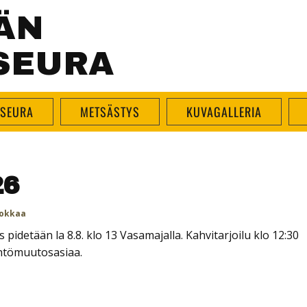
ÄN
SEURA
SEURA
METSÄSTYS
KUVAGALLERIA
26
okkaa
detään la 8.8. klo 13 Vasamajalla. Kahvitarjoilu klo 12:30
ääntömuutosasiaa.