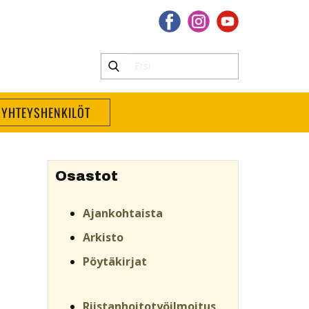
YHTEYSHENKILÖT
Osastot
Ajankohtaista
Arkisto
Pöytäkirjat
Riistanhoitotyöilmoitus