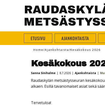
RAUDASKYL
METSÄSTYS
ETUSIVU
AJANKOHTAISTA
Home
/
Ajankohtaista
/
Kesäkokous 2026
Kesäkokous 20
Sanna Sinihalme
8.7.2026
Ajankohtaista
Mu
Raudaskylän metsästysseuran kesäkokous pi
alkaen. Esillä tavanomaiset asiat sekä s
Tervetuloa!