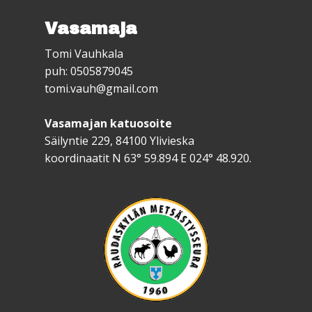
Vasamaja
Tomi Vauhkala
puh: 0505879045
tomi.vauh@gmail.com
Vasamajan katuosoite
Säilyntie 229, 84100 Ylivieska
koordinaatit N 63° 59.894 E 024° 48.920.