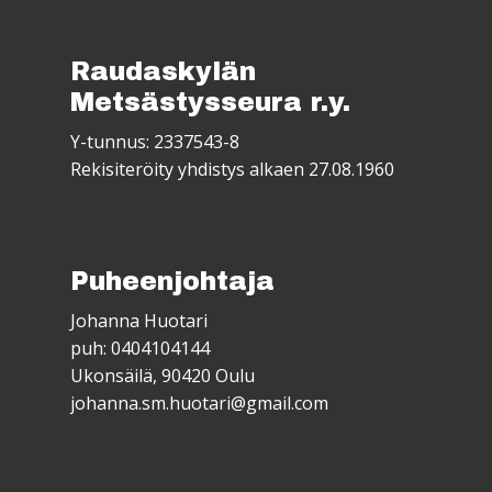
Raudaskylän
Metsästysseura r.y.
Y-tunnus: 2337543-8
Rekisiteröity yhdistys alkaen 27.08.1960
Puheenjohtaja
Johanna Huotari
puh: 0404104144
Ukonsäilä, 90420 Oulu
johanna.sm.huotari@gmail.com