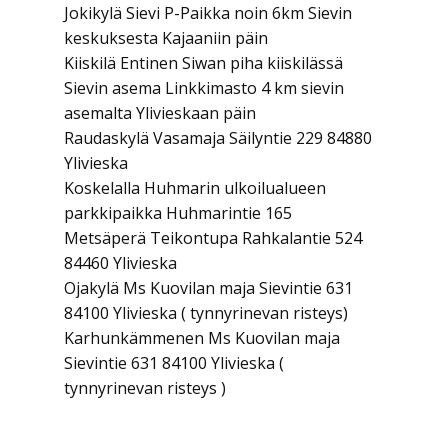
Jokikylä Sievi P-Paikka noin 6km Sievin
keskuksesta Kajaaniin päin
Kiiskilä Entinen Siwan piha kiiskilässä
Sievin asema Linkkimasto 4 km sievin
asemalta Ylivieskaan päin
Raudaskylä Vasamaja Säilyntie 229 84880
Ylivieska
Koskelalla Huhmarin ulkoilualueen
parkkipaikka Huhmarintie 165
Metsäperä Teikontupa Rahkalantie 524
84460 Ylivieska
Ojakylä Ms Kuovilan maja Sievintie 631
84100 Ylivieska ( tynnyrinevan risteys)
Karhunkämmenen Ms Kuovilan maja
Sievintie 631 84100 Ylivieska (
tynnyrinevan risteys )