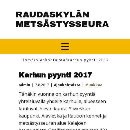
RAUDASKYLÄN
METSÄSTYSSEURA
Home
/
Ajankohtaista
/
Karhun pyynti 2017
Karhun pyynti 2017
admin
7.8.2017
Ajankohtaista
Muokkaa
Tänäkin vuonna on karhun pyyntiä
yhteisluvalla y
hdelle karhulle, alueeseen
kuuluvat: Sievin kunta, Ylivieskan
kaupunki, Alavieska ja Raution kennel-ja
metsästysseuran alue Kalajoen