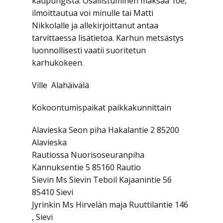
kaupungista. Osallistuminen maksaa 10e,
ilmoittautua voi minulle tai Matti
Nikkolalle ja allekirjoittanut antaa
tarvittaessa lisätietoa. Karhun metsästys
luonnollisesti vaatii suoritetun
karhukokeen.
Ville Alahäivälä
Kokoontumispaikat paikkakunnittain
Alavieska Seon piha Hakalantie 2 85200
Alavieska
Rautiossa Nuorisoseuranpiha
Kannuksentie 5 85160 Rautio
Sievin Ms Sievin Teboil Kajaanintie 56
85410 Sievi
Jyrinkin Ms Hirvelän maja Ruuttilantie 146
, Sievi