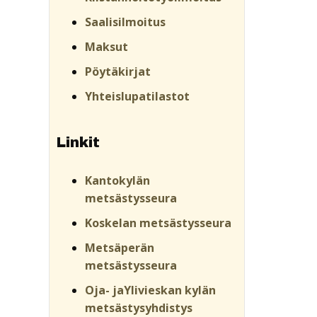
Saalisilmoitus
Maksut
Pöytäkirjat
Yhteislupatilastot
Linkit
Kantokylän
metsästysseura
Koskelan metsästysseura
Metsäperän
metsästysseura
Oja- jaYlivieskan kylän
metsästysyhdistys