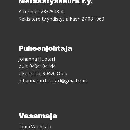
Metsästysseura r.y.
Y-tunnus: 2337543-8
Rekisiteröity yhdistys alkaen 27.08.1960
Puheenjohtaja
Johanna Huotari
puh: 0404104144
Ukonsäilä, 90420 Oulu
johanna.sm.huotari@gmail.com
Vasamaja
Tomi Vauhkala