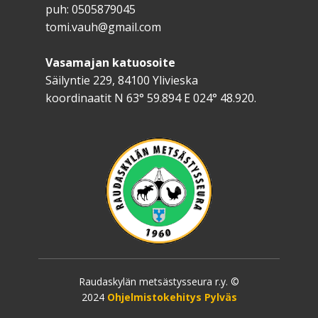
puh: 0505879045
tomi.vauh@gmail.com
Vasamajan katuosoite
Säilyntie 229, 84100 Ylivieska
koordinaatit N 63° 59.894 E 024° 48.920.
Raudaskylän metsästysseura r.y. ©
2024
Ohjelmistokehitys Pylväs