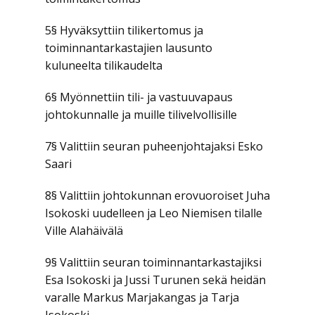
5§ Hyväksyttiin tilikertomus ja
toiminnantarkastajien lausunto
kuluneelta tilikaudelta
6§ Myönnettiin tili- ja vastuuvapaus
johtokunnalle ja muille tilivelvollisille
7§ Valittiin seuran puheenjohtajaksi Esko
Saari
8§ Valittiin johtokunnan erovuoroiset Juha
Isokoski uudelleen ja Leo Niemisen tilalle
Ville Alahäivälä
9§ Valittiin seuran toiminnantarkastajiksi
Esa Isokoski ja Jussi Turunen sekä heidän
varalle Markus Marjakangas ja Tarja