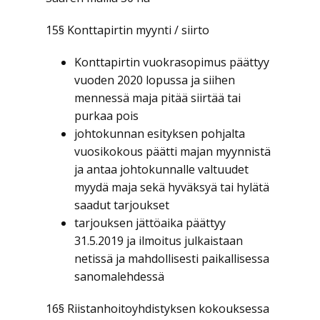
15§ Konttapirtin myynti / siirto
Konttapirtin vuokrasopimus päättyy
vuoden 2020 lopussa ja siihen
mennessä maja pitää siirtää tai
purkaa pois
johtokunnan esityksen pohjalta
vuosikokous päätti majan myynnistä
ja antaa johtokunnalle valtuudet
myydä maja sekä hyväksyä tai hylätä
saadut tarjoukset
tarjouksen jättöaika päättyy
31.5.2019 ja ilmoitus julkaistaan
netissä ja mahdollisesti paikallisessa
sanomalehdessä
16§ Riistanhoitoyhdistyksen kokouksessa