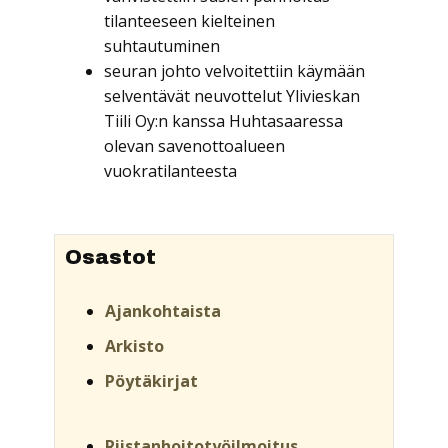
tilanteeseen kielteinen
suhtautuminen
seuran johto velvoitettiin käymään
selventävät neuvottelut Ylivieskan
Tiili Oy:n kanssa Huhtasaaressa
olevan savenottoalueen
vuokratilanteesta
Osastot
Ajankohtaista
Arkisto
Pöytäkirjat
Riistanhoitotyöilmoitus