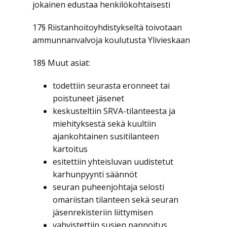
jokainen edustaa henkilökohtaisesti
17§ Riistanhoitoyhdistykseltä toivotaan
ammunnanvalvoja koulutusta Ylivieskaan
18§ Muut asiat:
todettiin seurasta eronneet tai
poistuneet jäsenet
keskusteltiin SRVA-tilanteesta ja
miehityksestä sekä kuultiin
ajankohtainen susitilanteen
kartoitus
esitettiin yhteisluvan uudistetut
karhunpyynti säännöt
seuran puheenjohtaja selosti
omariistan tilanteen sekä seuran
jäsenrekisteriin liittymisen
vahvistettiin susien pannoitus