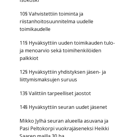
Isokoski
10§ Vahvistettiin toiminta ja
riistanhoitosuunnitelma uudelle
toimikaudelle
11§ Hyväksyttiin uuden toimikauden tulo-
ja menoarvio sekä toimihenkilöiden
palkkiot
12§ Hyväksyttiin yhdistyksen jäsen- ja
liittymismaksujen suruus
13§ Valittiin tarpeelliset jaostot
14§ Hyväksyttiin seuran uudet jäsenet
Mikko Jylhä seuran alueella asuvana ja
Pasi Peltokorpi vuokrajäseneksi Heikki
Saaren mailla 30 ha