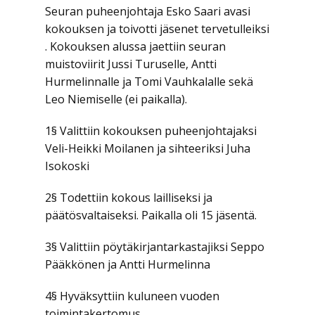
Seuran puheenjohtaja Esko Saari avasi
kokouksen ja toivotti jäsenet tervetulleiksi
. Kokouksen alussa jaettiin seuran
muistoviirit Jussi Turuselle, Antti
Hurmelinnalle ja Tomi Vauhkalalle sekä
Leo Niemiselle (ei paikalla).
1§ Valittiin kokouksen puheenjohtajaksi
Veli-Heikki Moilanen ja sihteeriksi Juha
Isokoski
2§ Todettiin kokous lailliseksi ja
päätösvaltaiseksi. Paikalla oli 15 jäsentä.
3§ Valittiin pöytäkirjantarkastajiksi Seppo
Pääkkönen ja Antti Hurmelinna
4§ Hyväksyttiin kuluneen vuoden
toimintakertomus