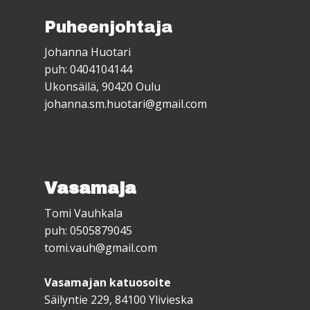
Puheenjohtaja
Johanna Huotari
puh: 0404104144
Ukonsäilä, 90420 Oulu
johanna.sm.huotari@gmail.com
Vasamaja
Tomi Vauhkala
puh: 0505879045
tomi.vauh@gmail.com
Vasamajan katuosoite
Säilyntie 229, 84100 Ylivieska