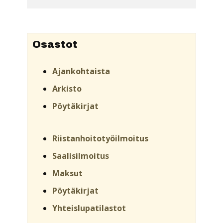
Osastot
Ajankohtaista
Arkisto
Pöytäkirjat
Riistanhoitotyöilmoitus
Saalisilmoitus
Maksut
Pöytäkirjat
Yhteislupatilastot