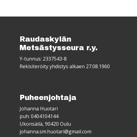
Raudaskylän
Metsästysseura r.y.
Y-tunnus: 2337543-8
Rekisiteröity yhdistys alkaen 27.08.1960
Puheenjohtaja
Johanna Huotari
puh: 0404104144
Ukonsäilä, 90420 Oulu
johanna.sm.huotari@gmail.com