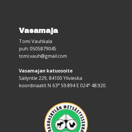
Vasamaja
Tomi Vauhkala
puh: 0505879045
tomi.vauh@gmail.com
Vasamajan katuosoite
Säilyntie 229, 84100 Ylivieska
koordinaatit N 63° 59.894 E 024° 48.920.